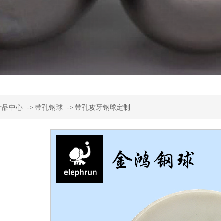
产品中心
->
带孔钢球
->
带孔攻牙钢球定制