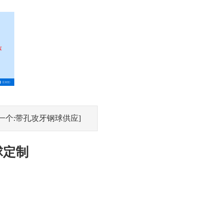
下一个:带孔攻牙钢球供应]
球定制